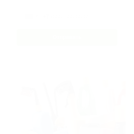
квартиры
000 ₽
Мытье окон (за 1
1 000 ₽
створку)