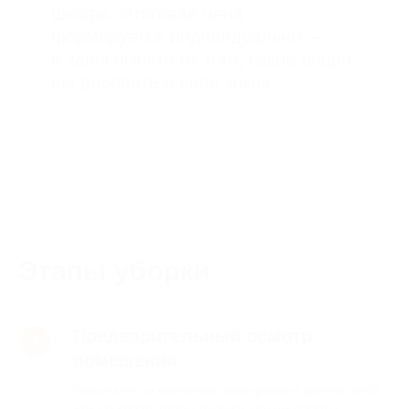
Этапы уборки
Окончательная стоимость
рассчитывается после осмотра квартиры
Предварительный осмотр
или по фото. При сильном загрязнении
применяется коэффициент.
помещения
Специалисты компании осматривают фитнес-клуб
или спортзал, чтобы оценить объем работы