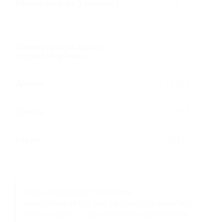
Мытье окон (за 1 створку)
500 ₽
Химчистка при заказе
уборки квартиры
Дивана
от 4 500 ₽
Кресла
от 2 000 ₽
Ковра
от 600 ₽
Услуга
Химчистка
Услуга
Химчистка
Генеральная
Уборка
при заказе
при заказе
после
уборка
уборки
уборки
ремонта
квартиры
квартиры
1 комнатная
от 15 000 ₽
1 комнатная
от 18