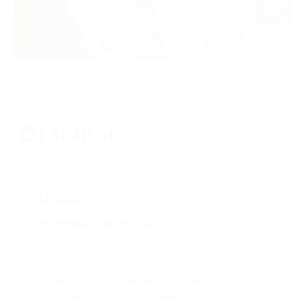
30 марта 2025 г.
Я несомненно к Вам еще обращусь
не только за генеральной и 100%
Вы — моя рекомендация моим
друзьям Я еще никогда
не получала такого истинного
удовлетворения от потраченных
денег! СПАСИБО!!!
Галина
3 ноября 2025 г.
Приехала разбирать вещи, все ещё
хожу и удивляюсь тому, насколько
все чисто, очень очень довольна)
спасибо вам и девушкам за ваш
труд, я в восторге. Ручки у плиты
и жалюзи в туалете никогда такими
чистыми ещё не были, как и вся
квартира)) уже раздаю телефон
друзьям вовсю.