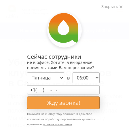
Закрыть
Нажми кнопку и получи скидку 5000
₽
Главная
/
Услуги для юр. лиц
/
Уборка фитнес клубов и спортзалов
Уборка фитнес
клубов и спортзалов
Сейчас сотрудники
в Санкт-Петербурге
не в офисе. Хотите, в выбранное
время мы сами Вам перезвоним?
Профессиональная уборка фитнес-клубов
и спортзалов в СПб. Чистка тренажеров,
в
полов, уборка в раздевалках и санузлах.
Мы обеспечим безупречную чистоту
и порядок.
Жду звонка!
Узнать стоимость
Нажимая на кнопку "
Жду звонка!
", я даю свое
согласие на обработку персональных данных и
принимаю
условия соглашения