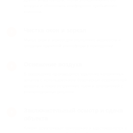
Ежедневно
Санкт-Петербург,
воздуха и обеспечить комфортное пребывание
с 10:00 до 17:00
Школьная улица,
клиентов.
37
Наша почта:
alfa_cleaning@inbox.ru
Чистка окон и зеркал
Мытье окон и зеркал для улучшения видимости и
Получи 5000 ₽
создания приятной атмосферы в помещении.
скидку на первую уборку
Освежение воздуха
В завершение производится удаление неприятных
запахов с использованием безопасных освежителей
воздуха, а также устранение пыли и загрязнений с
вентиляционных решеток.
Заключительный осмотр и сдача
объекта
Получить консультацию
Клиент осматривает помещение и удостоверяется в