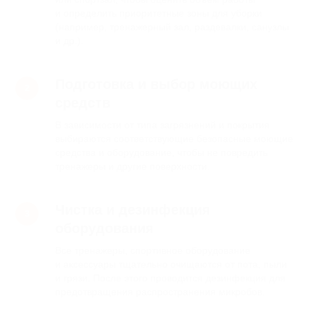
и определить приоритетные зоны для уборки
Оставьте заявку
(например, тренажерный зал, раздевалки, санузлы
и др.).
Мы свяжемся с вами в течение
15 минут или свяжитесь с нами
по телефону
+7 (966) 050-15-15
Подготовка и выбор моющих
Тип уборки
средств
В зависимости от типа загрязнений и покрытия
выбираются соответствующие безопасные моющие
Объем работ
средства и оборудование, чтобы не повредить
тренажеры и другие поверхности.
+7
Чистка и дезинфекция
оборудования
Отправить
Все тренажеры, спортивное оборудование
и аксессуары тщательно очищаются от пота, пыли
Нажимая на кнопку, вы даете
Согласие на обработку
персональных данных
в соответствии с
Политикой
и грязи. После этого проводится дезинфекция для
конфиденциальности
предотвращения распространения микробов.