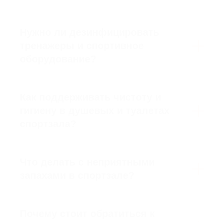
средств и задействованных
клинеров.
Нужно ли дезинфицировать
03
тренажеры и спортивное
оборудование?
Степень загрязнения
При наличии сложных загрязнений,
пыли после ремонта, пятен или
Как поддерживать чистоту и
запаха стоимость уборки может
быть выше базовой. Для таких
гигиену в душевых и туалетах
случаев применяются
спортзала?
профессиональные моющие
средства и техника, требующие
больше времени и усилий для
достижения идеального результата.
Что делать с неприятными
запахами в спортзале?
04
Выбранный пакет
услуг
Почему стоит обратиться к
Вы можете заказать стандартную