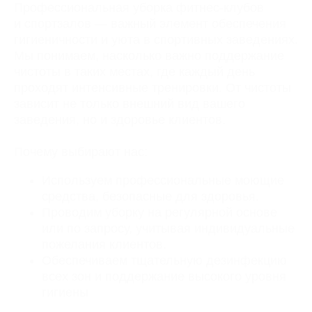
Профессиональная уборка фитнес-клубов
и спортзалов — важный элемент обеспечения
гигиеничности и уюта в спортивных заведениях.
Мы понимаем, насколько важно поддержание
чистоты в таких местах, где каждый день
проходят интенсивные тренировки. От чистоты
зависит не только внешний вид вашего
заведения, но и здоровье клиентов.
Почему выбирают нас:
Используем профессиональные моющие
Отзывы
средства, безопасные для здоровья.
Проводим уборку на регулярной основе
или по запросу, учитывая индивидуальные
Юлия
пожелания клиентов.
16 декабря 2025г.
Обеспечиваем тщательную дезинфекцию
всех зон и поддержание высокого уровня
Огромное спасибо за химчитску
дивана, как новый, на ощупь
гигиены
приятный, цвет появился