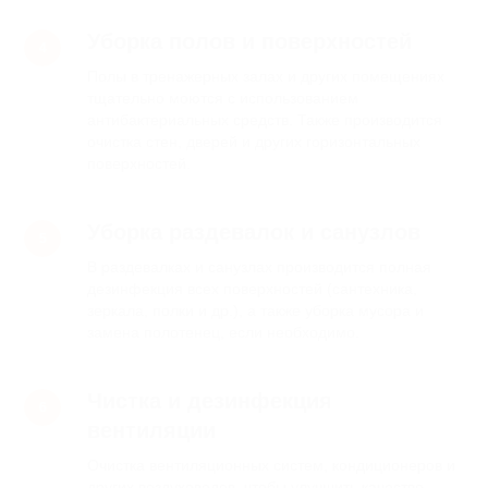
Уборка полов и поверхностей
Полы в тренажерных залах и других помещениях
тщательно моются с использованием
антибактериальных средств. Также производится
очистка стен, дверей и других горизонтальных
поверхностей.
Уборка раздевалок и санузлов
В раздевалках и санузлах производится полная
дезинфекция всех поверхностей (сантехника,
зеркала, полки и др.), а также уборка мусора и
замена полотенец, если необходимо.
Мы на связи:
Наши соцсети:
Чистка и дезинфекция
+7 (966) 050-15-15
вентиляции
Очистка вентиляционных систем, кондиционеров и
Режим работы:
Наш адрес:
других воздуховодов, чтобы улучшить качество