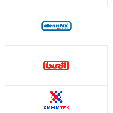
Получи 5000 ₽
скидку на первую уборку
Получить консультацию
О нас
Услуги
Главная
Физ. лицам
О компании
Юр. лицам