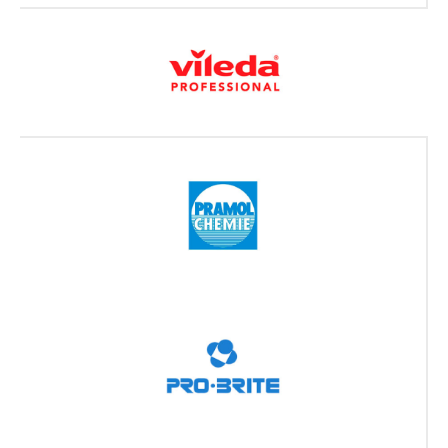
Блог
Химчистка
Наши работы
Прочие услуги
Бонусная карта
Отзывы
FAQ
Документы
Политика конфиденциальности
Согласие на обработку
персональных данных
© ИП Бозбей Нина Ивановна
ИНН 781439827952
ОГРНИП 320784700295510