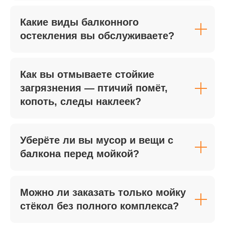
метров и комнат, тем выше общая
цена, поскольку увеличивается
Какие виды балконного
время работы, расход моющих
средств и задействованных
остекления вы обслуживаете?
клинеров.
03
Как вы отмываете стойкие
загрязнения — птичий помёт,
Степень загрязнения
копоть, следы наклеек?
При наличии сложных загрязнений,
пыли после ремонта, пятен или
запаха стоимость уборки может
быть выше базовой. Для таких
Уберёте ли вы мусор и вещи с
случаев применяются
балкона перед мойкой?
профессиональные моющие
средства и техника, требующие
больше времени и усилий для
достижения идеального результата.
Можно ли заказать только мойку
стёкол без полного комплекса?
04