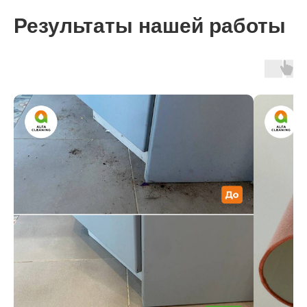
буду вас рекомендовать.
Результаты нашей работы
Яна
8 февраля 2026г.
После нескольких неудачных
знакомств с псевдоклининговыми
компаниями, мне наконец повезло,
когда нашла вас! Я очень
переживала, что квартиру после
квартирантов не удастся привести
в порядок, но вам это удалось!
Отдельное спасибо за то, что
вычистили духовку с застарелыми
пятнами. Обязательно обращусь
к вам ещё
Евгения
30 марта 2025 г.