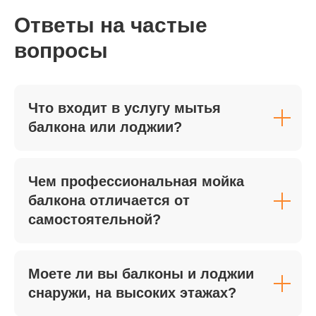
01
Ответы на частые
Сроки выполнения
вопросы
Если уборка нужна срочно —
например, после ремонта,
вечеринки или перед приездом
гостей — бригада клинеров может
Что входит в услугу мытья
выехать в тот же день. В этом
балкона или лоджии?
случае применяется повышающий
коэффициент за ускоренные сроки
выполнения работ, так как
подключается больше
специалистов и оборудования.
Чем профессиональная мойка
балкона отличается от
самостоятельной?
02
Объем и площадь
помещения
Моете ли вы балконы и лоджии
Стоимость уборки напрямую
снаружи, на высоких этажах?
зависит от размера квартиры или
офиса. Чем больше квадратных