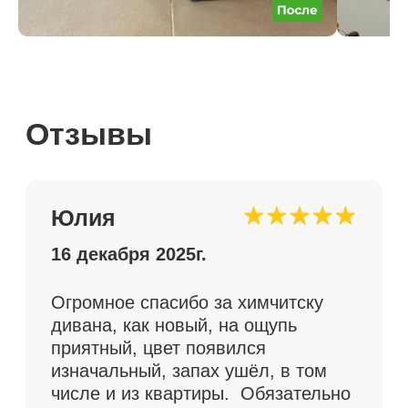
Я несомненно к Вам еще обращусь
не только за генеральной и 100%
Вы — моя рекомендация моим
друзьям Я еще никогда
не получала такого истинного
удовлетворения от потраченных
денег! СПАСИБО!!!
Галина
3 ноября 2025 г.
Приехала разбирать вещи, все ещё
хожу и удивляюсь тому, насколько
все чисто, очень очень довольна)
спасибо вам и девушкам за ваш
труд, я в восторге. Ручки у плиты
и жалюзи в туалете никогда такими
чистыми ещё не были, как и вся
квартира)) уже раздаю телефон
друзьям вовсю.