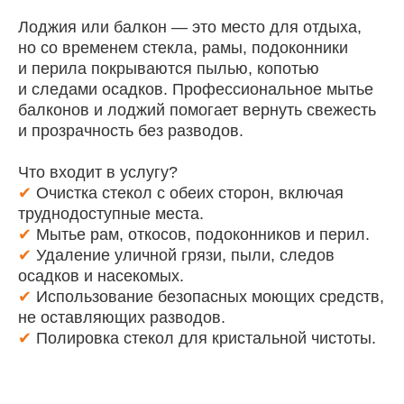
Лоджия или балкон — это место для отдыха,
но со временем стекла, рамы, подоконники
и перила покрываются пылью, копотью
и следами осадков. Профессиональное мытье
балконов и лоджий помогает вернуть свежесть
и прозрачность без разводов.
Что входит в услугу?
✔
Очистка стекол с обеих сторон, включая
Отзывы
труднодоступные места.
✔
Мытье рам, откосов, подоконников и перил.
✔
Удаление уличной грязи, пыли, следов
Юлия
осадков и насекомых.
✔
Использование безопасных моющих средств,
16 декабря 2025г.
не оставляющих разводов.
Огромное спасибо за химчитску
✔
Полировка стекол для кристальной чистоты.
дивана, как новый, на ощупь
приятный, цвет появился
изначальный, запах ушёл, в том
числе и из квартиры. Обязательно