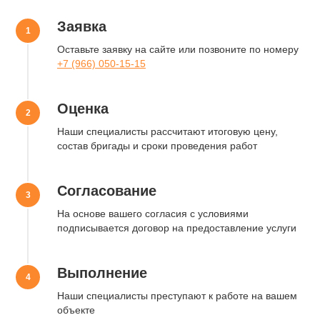
Заявка
Тип уборки
Оставьте заявку на сайте или позвоните по номеру
+7 (966) 050-15-15
Объем работ
Оценка
Наши специалисты рассчитают итоговую цену,
+7
состав бригады и сроки проведения работ
Отправить
Согласование
Нажимая на кнопку, вы даете
Согласие на обработку
персональных данных
в соответствии с
Политикой
На основе вашего согласия с условиями
конфиденциальности
подписывается договор на предоставление услуги
Выполнение
Наши специалисты преступают к работе на вашем
объекте