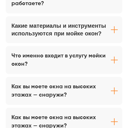
специалистов и оборудования.
работаете?
02
Какие материалы и инструменты
Объем и площадь
используются при мойке окон?
помещения
Стоимость уборки напрямую
зависит от размера квартиры или
офиса. Чем больше квадратных
Что именно входит в услугу мойки
метров и комнат, тем выше общая
окон?
цена, поскольку увеличивается
время работы, расход моющих
средств и задействованных
клинеров.
Как вы моете окна на высоких
этажах — снаружи?
03
Степень загрязнения
Как вы моете окна на высоких
При наличии сложных загрязнений,
пыли после ремонта, пятен или
этажах — снаружи?