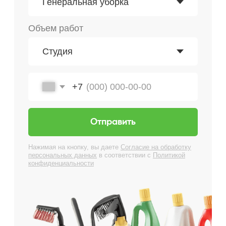
Запущенные
от 14 160 ₽
квартиры
Антибактериальная
от 10
уборка
560 ₽
Мытье окон (за 1
500 ₽
створку)
Запущенные
от 18
квартиры
000 ₽
Мытье окон (за 1
1 000 ₽
створку)