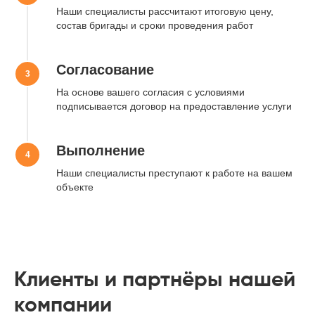
Наши специалисты рассчитают итоговую цену,
Нажимая на кнопку, вы даете
Согласие на обработку
персональных данных
в соответствии с
Политикой
состав бригады и сроки проведения работ
конфиденциальности
Согласование
На основе вашего согласия с условиями
подписывается договор на предоставление услуги
Выполнение
Наши специалисты преступают к работе на вашем
объекте
Клиенты и партнёры нашей
компании
Мы на связи:
Наши соцсети: