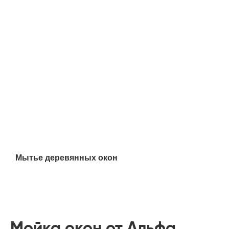
Мытье деревянных окон
Отзывы
Мойка окон от Альфа