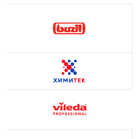
Получить консультацию
О нас
Услуги
Главная
Физ. лицам
О компании
Юр. лицам
Блог
Химчистка
Наши работы
Прочие услуги
Бонусная карта
Отзывы
FAQ
Документы
Политика конфиденциальности
Согласие на обработку
персональных данных
© ИП Бозбей Нина Ивановна