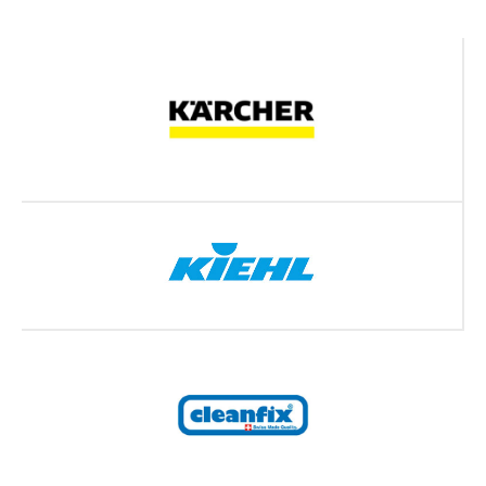
+7 (966) 050-15-15
Режим работы:
Наш адрес:
Ежедневно
Санкт-Петербург,
с 10:00 до 17:00
Школьная улица,
37
Наша почта:
alfa_cleaning@inbox.ru
Получи 5000 ₽
скидку на первую уборку