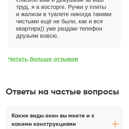
Как рассчитывается
стоимость уборки
01
Сроки выполнения
Если уборка нужна срочно —
например, после ремонта,
Ответы на частые вопросы
вечеринки или перед приездом
гостей — бригада клинеров может
выехать в тот же день. В этом
случае применяется повышающий
коэффициент за ускоренные сроки
Какие виды окон вы моете и с
выполнения работ, так как
какими конструкциями
подключается больше