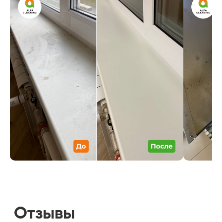
в порядок, но вам это удалось!
Отдельное спасибо за то, что
вычистили духовку с застарелыми
пятнами. Обязательно обращусь
к вам ещё
Евгения
30 марта 2025 г.
Я несомненно к Вам еще обращусь
не только за генеральной и 100%
Вы — моя рекомендация моим
друзьям Я еще никогда
не получала такого истинного
удовлетворения от потраченных
денег! СПАСИБО!!!
Галина
3 ноября 2025 г.