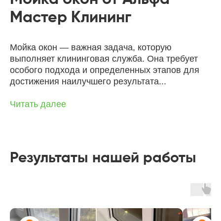
Мастер Клининг
Юлия
16 декабря 2025г.
Мойка окон — важная задача, которую
выполняет клининговая служба. Она требует
Огромное спасибо за химчитску
дивана, как новый, на ощупь
особого подхода и определенных этапов для
приятный, цвет появился
достижения наилучшего результата...
изначальный, запах ушёл, в том
числе и из квартиры. Обязательно
Читать далее
буду вас рекомендовать.
Яна
8 февраля 2026г.
Результаты нашей работы
После нескольких неудачных
знакомств с псевдоклининговыми
компаниями, мне наконец повезло,
когда нашла вас! Я очень
переживала, что квартиру после
квартирантов не удастся привести