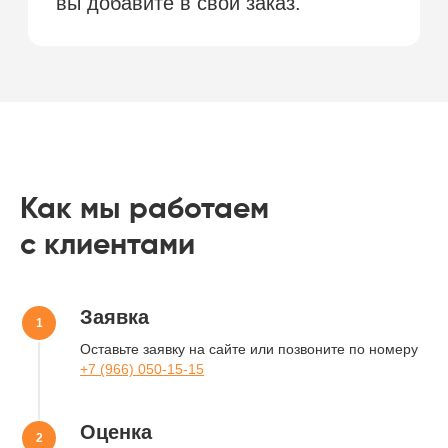
или по фото. При сильном загрязнении
применяется коэффициент.
Оставьте заявку
Мы свяжемся с вами в течение
15 минут или свяжитесь с нами
по телефону
+7 (966) 050-15-15
Как мы работаем
Тип уборки
с клиентами
Объем работ
Заявка
Оставьте заявку на сайте или позвоните по номеру
+7 (966) 050-15-15
+7
Оценка
Отправить