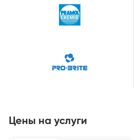
ИНН 781439827952
ОГРНИП 320784700295510