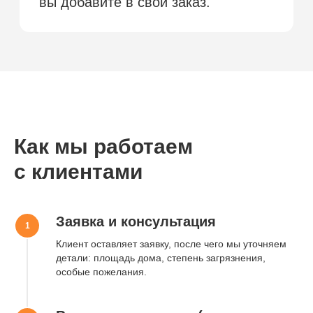
Как мы работаем
с клиентами
Окончательная стоимость
рассчитывается после осмотра квартиры
или по фото. При сильном загрязнении
применяется коэффициент.
Заявка и консультация
Клиент оставляет заявку, после чего мы уточняем
детали: площадь дома, степень загрязнения,
Оставьте заявку
особые пожелания.
Мы свяжемся с вами в течение
15 минут или свяжитесь с нами