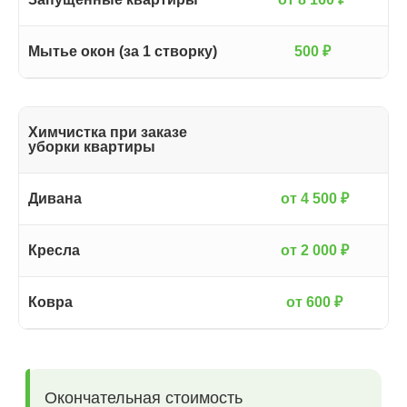
Мытье окон (за 1 створку)
500 ₽
Химчистка при заказе
уборки квартиры
Дивана
от 4 500 ₽
Кресла
от 2 000 ₽
Ковра
от 600 ₽
Услуга
Химчистка
Услуга
Химчистка
Генеральная
Уборка
при заказе
при заказе
после
уборка
уборки
уборки
ремонта