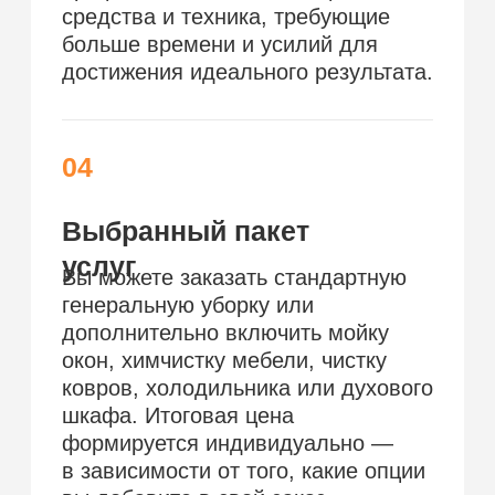
Поддерживающая
Генеральная
После
уборка
уборка
ремонта