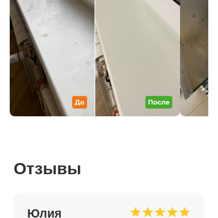
к вам ещё
Евгения
30 марта 2025 г.
Я несомненно к Вам еще обращусь
не только за генеральной и 100%
Вы — моя рекомендация моим
друзьям Я еще никогда
не получала такого истинного
удовлетворения от потраченных
денег! СПАСИБО!!!
Галина
3 ноября 2025 г.
Приехала разбирать вещи, все ещё
хожу и удивляюсь тому, насколько
все чисто, очень очень довольна)