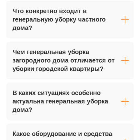
специалистов и оборудования.
Что конкретно входит в
генеральную уборку частного
02
дома?
Объем и площадь
помещения
Стоимость уборки напрямую
Чем генеральная уборка
зависит от размера квартиры или
загородного дома отличается от
офиса. Чем больше квадратных
метров и комнат, тем выше общая
уборки городской квартиры?
цена, поскольку увеличивается
время работы, расход моющих
средств и задействованных
клинеров.
В каких ситуациях особенно
актуальна генеральная уборка
03
дома?
Степень загрязнения
При наличии сложных загрязнений,
Какое оборудование и средства
пыли после ремонта, пятен или