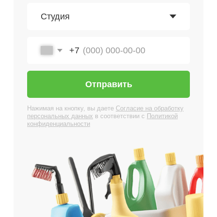
Мытье окон (за 1
500 ₽
створку)
Запущенные
от 18
квартиры
000 ₽
Мытье окон (за 1
1 000 ₽
створку)