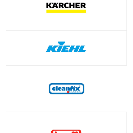
Получи 5000 ₽
скидку на первую уборку
Получить консультацию
О нас
Услуги
Главная
Физ. лицам