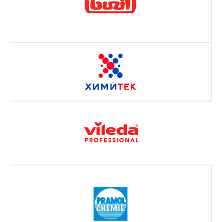
О компании
Юр. лицам
Блог
Химчистка
Наши работы
Прочие услуги
Бонусная карта
Отзывы
FAQ
Документы
Политика конфиденциальности
Согласие на обработку
персональных данных
© ИП Бозбей Нина Ивановна
ИНН 781439827952
ОГРНИП 320784700295510