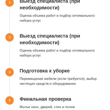
Выезд специалиста (при
по телефону
+7 (966) 050-15-15
необходимости)
Тип уборки
Оценка объема работ и подбор оптимального
набора услуг.
Объем работ
Выезд специалиста (при
необходимости)
+7
Оценка объема работ и подбор оптимального
набора услуг.
Отправить
Подготовка к уборке
Нажимая на кнопку, вы даете
Согласие на обработку
персональных данных
в соответствии с
Политикой
конфиденциальности
Перемещение мебели (если требуется), выбор
чистящих средств и оборудования.
Финальная проверка
Мытье окон, дверей, стен и полов