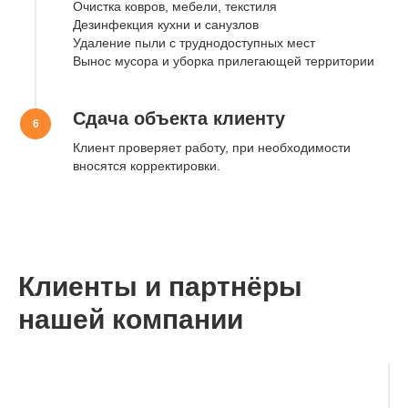
Очистка ковров, мебели, текстиля
Дезинфекция кухни и санузлов
Удаление пыли с труднодоступных мест
Вынос мусора и уборка прилегающей территории
Сдача объекта клиенту
Клиент проверяет работу, при необходимости
вносятся корректировки.
Мы на связи:
Наши соцсети:
+7 (966) 050-15-15
Клиенты и партнёры
Режим работы:
Наш адрес:
нашей компании
Ежедневно
Санкт-Петербург,
с 10:00 до 17:00
Школьная улица,
37
Наша почта:
alfa_cleaning@inbox.ru