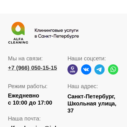
© ИП Бозбей Нина Ивановна
ИНН 781439827952
ОГРНИП 320784700295510