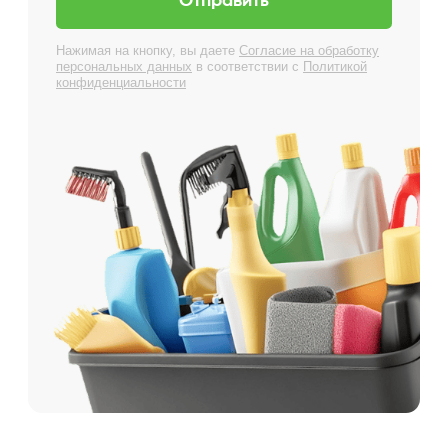
Получить консультацию
О нас
Услуги
Главная
Физ. лицам
О компании
Юр. лицам
Блог
Химчистка
Наши работы
Прочие услуги
Бонусная карта
Отзывы
FAQ
Документы
Политика конфиденциальности
Согласие на обработку
персональных данных