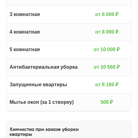
рассчитывается после осмотра квартиры
или по фото. При сильном загрязнении
применяется коэффициент.
3 комнатная
от 6 000 ₽
4 комнатная
от 8 000 ₽
Оставьте заявку
5 комнатная
от 10 000 ₽
Мы свяжемся с вами в течение
15 минут или свяжитесь с нами
по телефону
+7 (966) 050-15-15
Антибактериальная уборка
от 10 560 ₽
Тип уборки
Запущенные квартиры
от 8 160 ₽
Объем работ
Мытье окон (за 1 створку)
500 ₽
+7
Химчистка при заказе уборки
квартиры