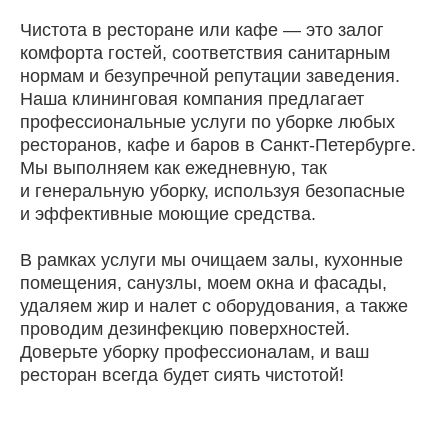
Чистота в ресторане или кафе — это залог
комфорта гостей, соответствия санитарным
нормам и безупречной репутации заведения.
Наша клининговая компания предлагает
профессиональные услуги по уборке любых
ресторанов, кафе и баров в Санкт-Петербурге.
Мы выполняем как ежедневную, так
и генеральную уборку, используя безопасные
и эффективные моющие средства.
Отзывы
В рамках услуги мы очищаем залы, кухонные
помещения, санузлы, моем окна и фасады,
Юлия
удаляем жир и налет с оборудования, а также
16 декабря 2025г.
проводим дезинфекцию поверхностей.
Доверьте уборку профессионалам, и ваш
Огромное спасибо за химчитску
дивана, как новый, на ощупь
ресторан всегда будет сиять чистотой!
приятный, цвет появился
изначальный, запах ушёл, в том
числе и из квартиры. Обязательно
буду вас рекомендовать.