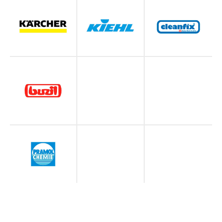
О нас
Услуги
Главная
Физ. лицам
О компании
Юр. лицам
Блог
Химчистка
Наши работы
Прочие услуги
Бонусная карта
Отзывы
FAQ
Документы
Политика конфиденциальности
Согласие на обработку
персональных данных
© ИП Бозбей Нина Ивановна
ИНН 781439827952
ОГРНИП 320784700295510