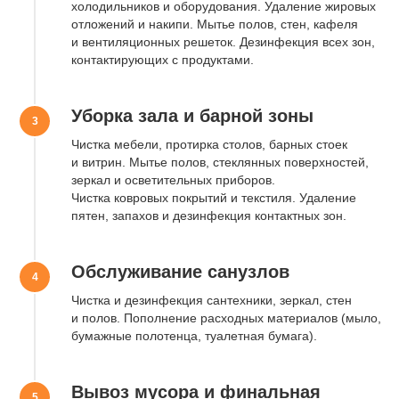
холодильников и оборудования. Удаление жировых
отложений и накипи. Мытье полов, стен, кафеля
и вентиляционных решеток. Дезинфекция всех зон,
контактирующих с продуктами.
Уборка зала и барной зоны
Чистка мебели, протирка столов, барных стоек
и витрин. Мытье полов, стеклянных поверхностей,
зеркал и осветительных приборов.
Чистка ковровых покрытий и текстиля. Удаление
пятен, запахов и дезинфекция контактных зон.
Обслуживание санузлов
Мы на связи:
Наши соцсети:
Чистка и дезинфекция сантехники, зеркал, стен
+7 (966) 050-15-15
и полов. Пополнение расходных материалов (мыло,
бумажные полотенца, туалетная бумага).
Режим работы:
Наш адрес:
Ежедневно
Санкт-Петербург,
Вывоз мусора и финальная
с 10:00 до 17:00
Школьная улица,