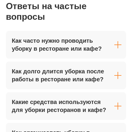
Ответы на частые
выполнения работ, так как
подключается больше
вопросы
специалистов и оборудования.
02
Как часто нужно проводить
Объем и площадь
уборку в ресторане или кафе?
помещения
Стоимость уборки напрямую
зависит от размера квартиры или
Как долго длится уборка после
офиса. Чем больше квадратных
метров и комнат, тем выше общая
работы в ресторане или кафе?
цена, поскольку увеличивается
время работы, расход моющих
средств и задействованных
клинеров.
Какие средства используются
для уборки ресторанов и кафе?
03
Степень загрязнения