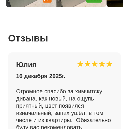
Я несомненно к Вам еще обращусь
не только за генеральной и 100%
Вы — моя рекомендация моим
друзьям Я еще никогда
не получала такого истинного
удовлетворения от потраченных
денег! СПАСИБО!!!
Галина
3 ноября 2025 г.
Приехала разбирать вещи, все ещё
хожу и удивляюсь тому, насколько
все чисто, очень очень довольна)
спасибо вам и девушкам за ваш
труд, я в восторге. Ручки у плиты
и жалюзи в туалете никогда такими
чистыми ещё не были, как и вся
квартира)) уже раздаю телефон
друзьям вовсю.
Читать больше отзывов