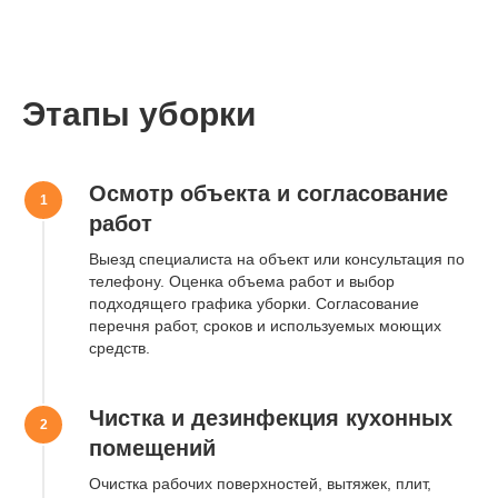
Оставьте заявку
Мы свяжемся с вами в течение
15 минут или свяжитесь с нами
по телефону
+7 (966) 050-15-15
Этапы уборки
Тип уборки
Осмотр объекта и согласование
Объем работ
работ
Выезд специалиста на объект или консультация по
телефону. Оценка объема работ и выбор
+7
подходящего графика уборки. Согласование
перечня работ, сроков и используемых моющих
Отправить
средств.
Нажимая на кнопку, вы даете
Согласие на обработку
персональных данных
в соответствии с
Политикой
Чистка и дезинфекция кухонных
конфиденциальности
помещений
Очистка рабочих поверхностей, вытяжек, плит,