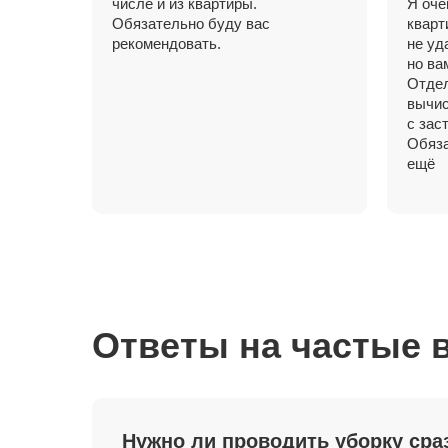
числе и из квартиры.
Я оче
Обязательно буду вас
кварт
рекомендовать.
не уд
но ва
Отдел
вычис
с зас
Обяза
ещё
Ответы на частые 
Нужно ли проводить уборку сра