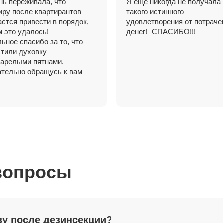
нь переживала, что
Я еще никогда не получала
иру после квартирантов
такого истинного
астся привести в порядок,
удовлетворения от потрач
м это удалось!
денег! СПАСИБО!!!
ьное спасибо за то, что
тили духовку
тарелыми пятнами.
тельно обращусь к вам
вопросы
зу после дезинсекции?