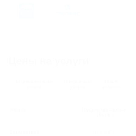
© ИП Бозбей Нина Ивановна
ИНН 781439827952
ОГРНИП 320784700295510
Услуга
Поддерживающая
уборка
1 комнатная
от 4 500 ₽