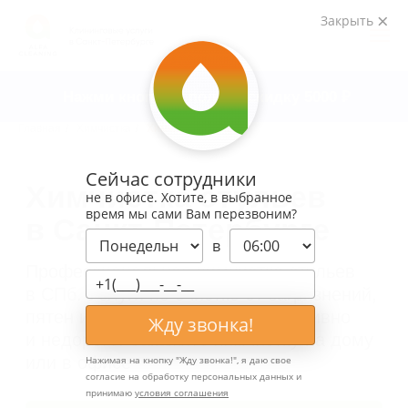
Закрыть
Нажми кнопку и получи скидку 5000
₽
Главная
/
Химчистка
/
Химчистка стульев
Химчистка стульев
в Санкт-Петербурге
Сейчас сотрудники
Профессиональная химчистка стульев
не в офисе. Хотите, в выбранное
в СПб. Услуги по очистке от загрязнений,
время мы сами Вам перезвоним?
пятен и запахов. Быстро, эффективно
и недорого. Закажите химчистку на дому
в
или в офисе
Узнать стоимость
Жду звонка!
Нажимая на кнопку "
Жду звонка!
", я даю свое
согласие на обработку персональных данных и
принимаю
условия соглашения