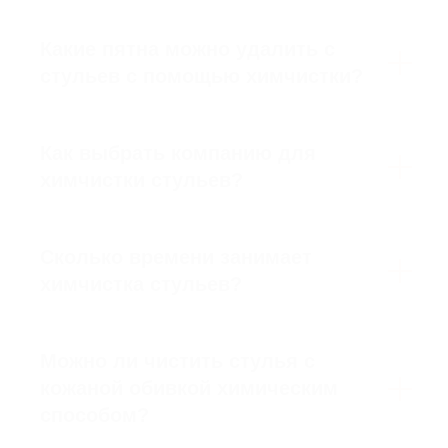
помещения
Какие пятна можно удалить с
Стоимость уборки напрямую
зависит от размера квартиры или
стульев с помощью химчистки?
офиса. Чем больше квадратных
метров и комнат, тем выше общая
цена, поскольку увеличивается
время работы, расход моющих
Как выбрать компанию для
средств и задействованных
химчистки стульев?
клинеров.
03
Сколько времени занимает
Степень загрязнения
химчистка стульев?
При наличии сложных загрязнений,
пыли после ремонта, пятен или
запаха стоимость уборки может
Можно ли чистить стулья с
быть выше базовой. Для таких
случаев применяются
кожаной обивкой химическим
профессиональные моющие
способом?
средства и техника, требующие
больше времени и усилий для