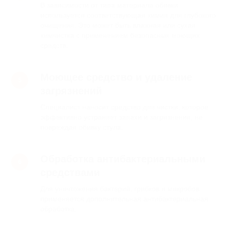
В зависимости от типа материала обивки
Нажимая на кнопку, вы даете
Согласие на обработку
используется соответствующая химия для глубокого
персональных данных
в соответствии с
Политикой
конфиденциальности
очищения. Это может быть влажная или сухая
химчистка с применением безопасных моющих
средств.
Моющее средство и удаление
загрязнений
Специалист наносит средство для чистки, которое
эффективно устраняет запахи и загрязнения, не
повреждая обивку стула.
Обработка антибактериальными
средствами
Для уничтожения бактерий, грибков и микробов
применяется дополнительная антибактериальная
обработка.