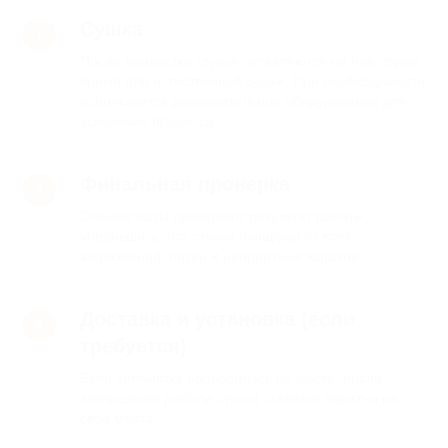
Мы на связи:
Наши соцсети:
Сушка
+7 (966) 050-15-15
После химчистки стулья оставляются на некоторое
Режим работы:
Наш адрес:
время для естественной сушки. При необходимости
Ежедневно
используется дополнительное оборудование для
Санкт-Петербург,
с 10:00 до 17:00
Школьная улица,
ускорения процесса.
37
Наша почта:
Финальная проверка
alfa_cleaning@inbox.ru
Специалисты проверяют результат работы,
Получи 5000 ₽
убедившись, что стулья очищены от всех
скидку на первую уборку
загрязнений, пятен и неприятных запахов.
Доставка и установка (если
требуется)
Если химчистка проводилась на месте, после
завершения работы стулья ставятся обратно на
свои места.