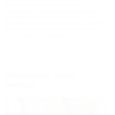
чистоты и свежести обивки стульев.
Независимо от типа материала (ткань, кожа,
экокожа), наши специалисты используют
Отзывы
современные методы и безопасные средства
для эффективного удаления загрязнений,
пятен и неприятных запахов...
Юлия
16 декабря 2025г.
Читать далее
Огромное спасибо за химчитску
дивана, как новый, на ощупь
приятный, цвет появился
изначальный, запах ушёл, в том
Результаты нашей
числе и из квартиры. Обязательно
буду вас рекомендовать.
работы
Яна
8 февраля 2026г.
После нескольких неудачных