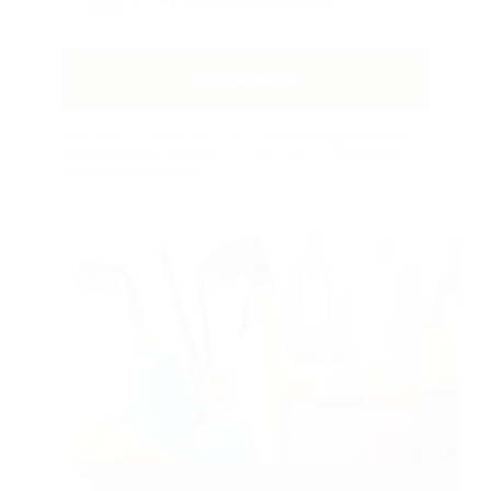
Мытье окон (за 1
1 000 ₽
створку)