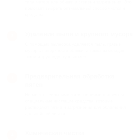
типа материала обивки и степени загрязнения. Это
или по фото. При сильном загрязнении
помогает выбрать оптимальный способ чистки и
применяется коэффициент.
средства.
Удаление пыли и крупного мусора
Оставьте заявку
С помощью пылесоса удаляется пыль, грязь и
мусор с поверхности обивки, а также из складок
Мы свяжемся с вами в течение
15 минут или свяжитесь с нами
ткани и труднодоступных мест.
по телефону
+7 (966) 050-15-15
Тип уборки
Предварительная обработка
пятен
На места с сильными загрязнениями наносятся
Объем работ
специальные чистящие средства, которые
растворяют пятна и загрязнения для облегчения
дальнейшей чистки.
+7
Химическая чистка
Отправить