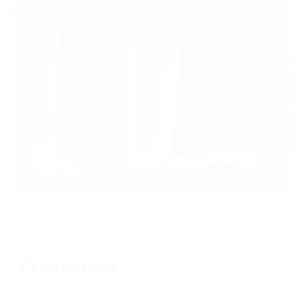
знакомств с псевдоклининговыми
компаниями, мне наконец повезло,
когда нашла вас! Я очень
переживала, что квартиру после
квартирантов не удастся привести
в порядок, но вам это удалось!
Отдельное спасибо за то, что
вычистили духовку с застарелыми
пятнами. Обязательно обращусь
к вам ещё
Евгения
30 марта 2025 г.
Я несомненно к Вам еще обращусь
не только за генеральной и 100%
Вы — моя рекомендация моим
друзьям Я еще никогда
не получала такого истинного
удовлетворения от потраченных
денег! СПАСИБО!!!