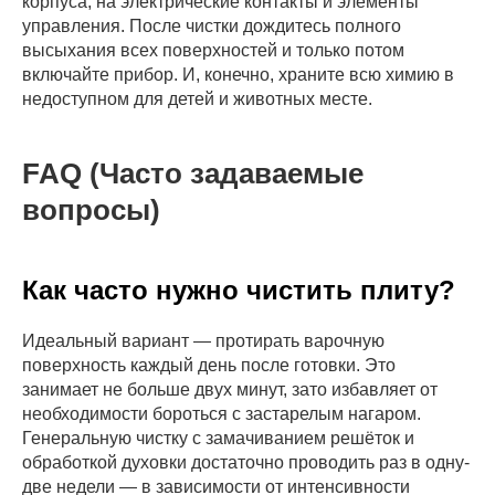
корпуса, на электрические контакты и элементы
управления. После чистки дождитесь полного
высыхания всех поверхностей и только потом
включайте прибор. И, конечно, храните всю химию в
недоступном для детей и животных месте.
FAQ (Часто задаваемые
вопросы)
Как часто нужно чистить плиту?
Идеальный вариант — протирать варочную
поверхность каждый день после готовки. Это
Окончательная стоимость
занимает не больше двух минут, зато избавляет от
рассчитывается после осмотра квартиры
или по фото. При сильном загрязнении
необходимости бороться с застарелым нагаром.
применяется коэффициент.
Генеральную чистку с замачиванием решёток и
обработкой духовки достаточно проводить раз в одну-
две недели — в зависимости от интенсивности