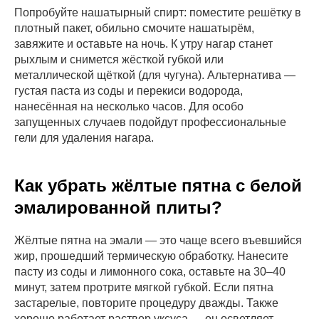
Попробуйте нашатырный спирт: поместите решётку в
плотный пакет, обильно смочите нашатырём,
завяжите и оставьте на ночь. К утру нагар станет
рыхлым и снимется жёсткой губкой или
металлической щёткой (для чугуна). Альтернатива —
густая паста из соды и перекиси водорода,
нанесённая на несколько часов. Для особо
запущенных случаев подойдут профессиональные
гели для удаления нагара.
Как убрать жёлтые пятна с белой
эмалированной плиты?
Жёлтые пятна на эмали — это чаще всего въевшийся
жир, прошедший термическую обработку. Нанесите
Мы на связи:
Наши соцсети:
пасту из соды и лимонного сока, оставьте на 30–40
+7 (966) 050-15-15
минут, затем протрите мягкой губкой. Если пятна
застарелые, повторите процедуру дважды. Также
Режим работы:
Наш адрес:
хорошо работает раствор уксуса — он осветляет