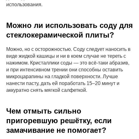
использования.
Оставьте заявку
Мы свяжемся с вами в течение
Можно ли использовать соду для
15 минут или свяжитесь с нами
по телефону
+7 (966) 050-15-15
стеклокерамической плиты?
Тип уборки
Можно, но с осторожностью. Соду следует наносить в
виде жидкой кашицы и ни в коем случае не тереть с
нажимом. Кристаллики соды — это всё-таки абразив,
Объем работ
и при интенсивном трении они способны оставить
микроцарапины на гладкой поверхности. Лучше
нанести пасту, дать ей поработать 15–20 минут и
аккуратно снять мягкой салфеткой.
+7
Отправить
Чем отмыть сильно
пригоревшую решётку, если
Нажимая на кнопку, вы даете
Согласие на обработку
персональных данных
в соответствии с
Политикой
конфиденциальности
замачивание не помогает?