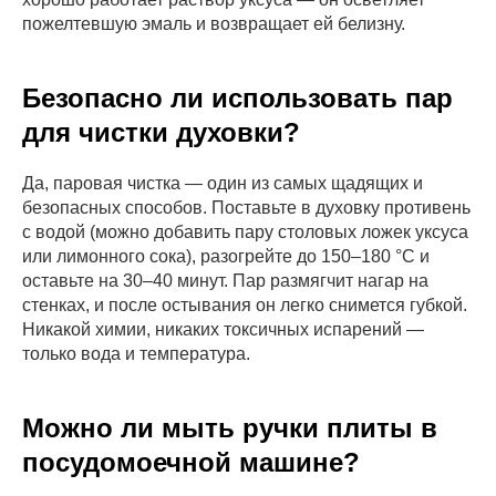
Ежедневно
Санкт-Петербург,
пожелтевшую эмаль и возвращает ей белизну.
с 10:00 до 17:00
Школьная улица,
37
Наша почта:
Безопасно ли использовать пар
alfa_cleaning@inbox.ru
для чистки духовки?
Получи 5000 ₽
скидку на первую уборку
Да, паровая чистка — один из самых щадящих и
безопасных способов. Поставьте в духовку противень
с водой (можно добавить пару столовых ложек уксуса
или лимонного сока), разогрейте до 150–180 °C и
оставьте на 30–40 минут. Пар размягчит нагар на
стенках, и после остывания он легко снимется губкой.
Никакой химии, никаких токсичных испарений —
только вода и температура.
Можно ли мыть ручки плиты в
Получить консультацию
посудомоечной машине?