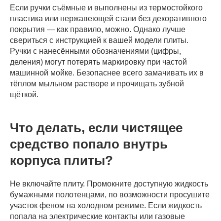
Если ручки съёмные и выполнены из термостойкого
пластика или нержавеющей стали без декоративного
О нас
Услуги
покрытия — как правило, можно. Однако лучше
Главная
Физ. лицам
свериться с инструкцией к вашей модели плиты.
О компании
Юр. лицам
Ручки с нанесёнными обозначениями (цифры,
Блог
Химчистка
деления) могут потерять маркировку при частой
Наши работы
Прочие услуги
машинной мойке. Безопаснее всего замачивать их в
тёплом мыльном растворе и прочищать зубной
Бонусная карта
щёткой.
Отзывы
FAQ
Документы
Что делать, если чистящее
Политика конфиденциальности
средство попало внутрь
Согласие на обработку
корпуса плиты?
персональных данных
© ИП Бозбей Нина Ивановна
Не включайте плиту. Промокните доступную жидкость
ИНН 781439827952
бумажными полотенцами, по возможности просушите
ОГРНИП 320784700295510
участок феном на холодном режиме. Если жидкость
попала на электрические контакты или газовые