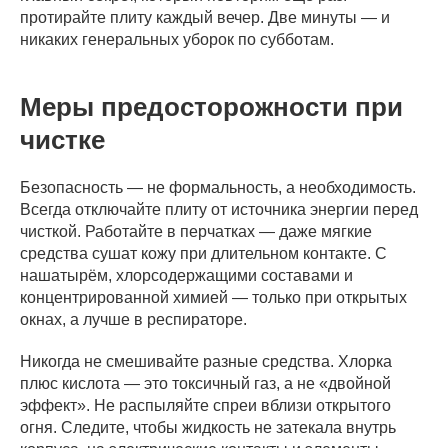
протирайте плиту каждый вечер. Две минуты — и
никаких генеральных уборок по субботам.
Цены на услуги
Меры предосторожности при
Поддерживающая
Генеральная
После
уборка
уборка
ремонта
чистке
Безопасность — не формальность, а необходимость.
Всегда отключайте плиту от источника энергии перед
чисткой. Работайте в перчатках — даже мягкие
средства сушат кожу при длительном контакте. С
нашатырём, хлорсодержащими составами и
концентрированной химией — только при открытых
окнах, а лучше в респираторе.
Никогда не смешивайте разные средства. Хлорка
плюс кислота — это токсичный газ, а не «двойной
эффект». Не распыляйте спреи вблизи открытого
огня. Следите, чтобы жидкость не затекала внутрь