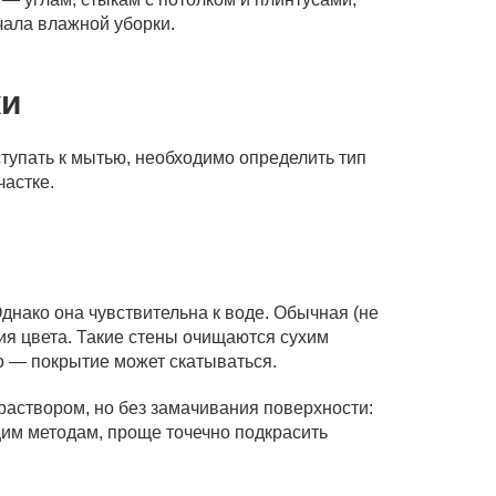
чала влажной уборки.
ки
тупать к мытью, необходимо определить тип
частке.
нако она чувствительна к воде. Обычная (не
я цвета. Такие стены очищаются сухим
о — покрытие может скатываться.
раствором, но без замачивания поверхности:
щим методам, проще точечно подкрасить