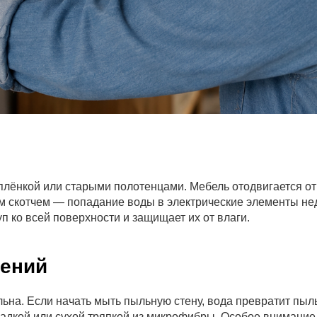
плёнкой или старыми полотенцами. Мебель отодвигается от
 скотчем — попадание воды в электрические элементы нед
 ко всей поверхности и защищает их от влаги.
нений
ьна. Если начать мыть пыльную стену, вода превратит пыль
садкой или сухой тряпкой из микрофибры. Особое внимание 