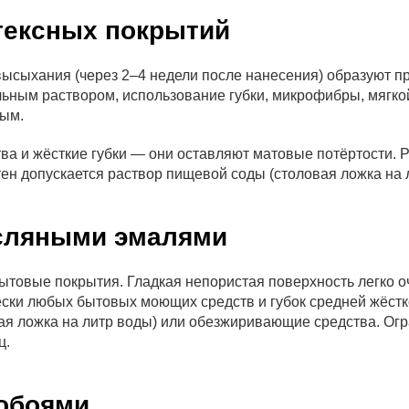
тексных покрытий
ысыхания (через 2–4 недели после нанесения) образуют пр
ным раствором, использование губки, микрофибры, мягкой
ным.
а и жёсткие губки — они оставляют матовые потёртости. Р
ен допускается раствор пищевой соды (столовая ложка на 
асляными эмалями
товые покрытия. Гладкая непористая поверхность легко о
ески любых бытовых моющих средств и губок средней жёстк
ая ложка на литр воды) или обезжиривающие средства. Ог
ц.
 обоями