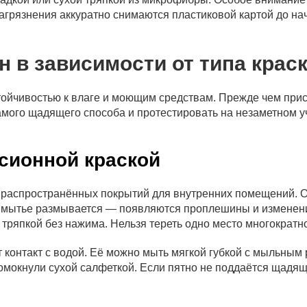
грязнения аккуратно снимаются пластиковой картой до на
н в зависимости от типа крас
ойчивостью к влаге и моющим средствам. Прежде чем прис
самого щадящего способа и протестировать на незаметном у
сионной краской
распространённых покрытий для внутренних помещений. Од
мытье размывается — появляются проплешины и изменени
 тряпкой без нажима. Нельзя тереть одно место многократн
контакт с водой. Её можно мыть мягкой губкой с мыльным 
ромокнули сухой салфеткой. Если пятно не поддаётся щадя